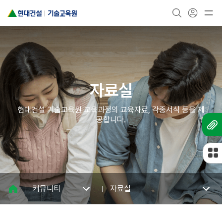
현
마
대
통
전
이
건
합
체
페
설
검
메
이
기
색
뉴
지
술
창
열
교
열
기
육
기
원
로
고
자료실
현대건설 기술교육원 교육과정의 교육자료, 각종서식 등을 제
공합니다.
핫
클
립
커뮤니티
자료실
홈