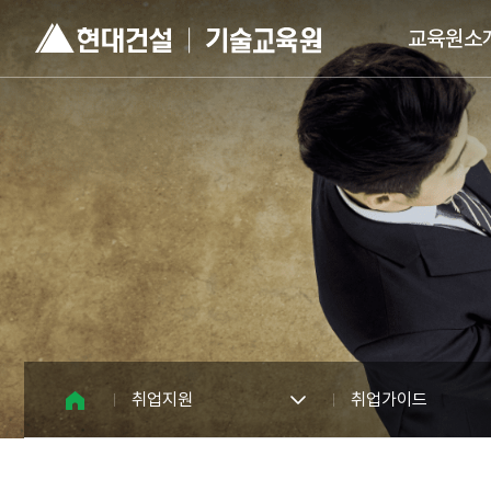
현
주
대
요
교육원소
건
메
설
뉴
기
술
교
육
원
로
고
취업지원
취업가이드
홈