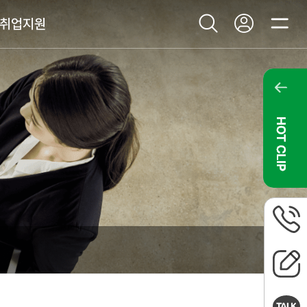
마
취업지원
이
통
전
페
합
체
이
검
메
지
색
뉴
창
열
열
기
기
핫
클
립