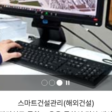
사
진
배
너
자
스마트건설관리(해외건설)
동
롤
링