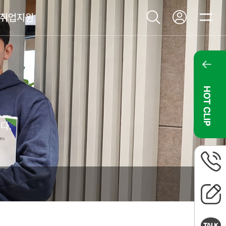
마
취업지원
이
통
전
페
합
체
이
검
메
지
색
뉴
창
열
열
기
기
핫
클
립
다.