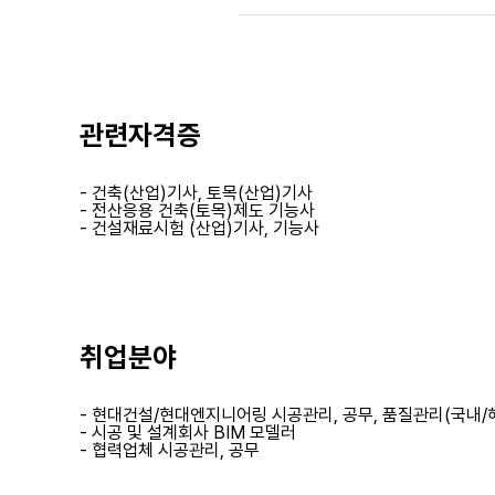
관련자격증
- 건축(산업)기사, 토목(산업)기사
- 전산응용 건축(토목)제도 기능사
- 건설재료시험 (산업)기사, 기능사
취업분야
- 현대건설/현대엔지니어링 시공관리, 공무, 품질관리(국내/
- 시공 및 설계회사 BIM 모델러
- 협력업체 시공관리, 공무