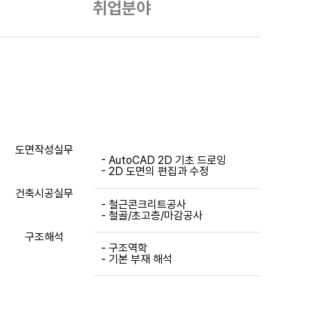
취업분야
도면작성실무
- AutoCAD 2D 기초 드로잉
- 2D 도면의 편집과 수정
건축시공실무
- 철근콘크리트공사
- 철골/초고층/마감공사
구조해석
- 구조역학
- 기본 부재 해석