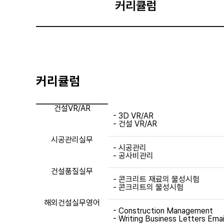
커리큘럼
커리큘럼
스마트건설관리 - 학과소개 - 교과목 
건설VR/AR
- 3D VR/AR
- 건설 VR/AR
시공관리실무
- 시공관리
- 공사비관리
건설품질실무
- 콘크리트 재료의 물성시험
- 콘크리트의 물성시험
해외건설실무영어
- Construction Management
- Writing Business Letters Emai