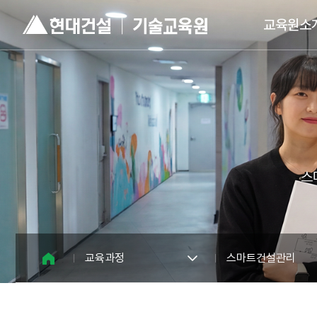
현
주
대
요
교육원소
건
메
설
뉴
기
술
교
육
원
로
고
스
교육과정
스마트건설관리
홈